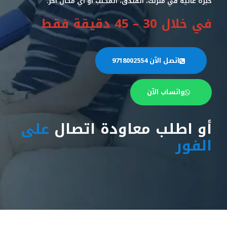
خبرة عالية في منزلك، الفندق، المكتب أو أي مكان آخر.
في خلال 30 – 45 دقيقة فقط
اتصل الآن 9718002554
واتساب الآن
أو اطلب معاودة اتصال
على
الفور